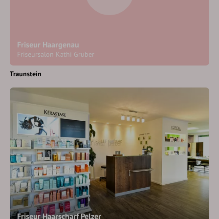
Friseur Haargenau
Friseursalon Kathi Gruber
Traunstein
Friseur Haarscharf Pelzer