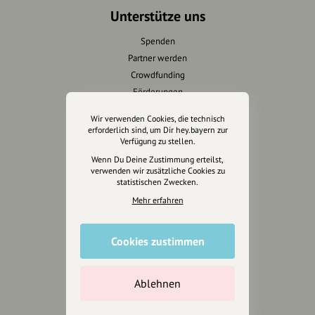
Unterstütze uns
Spenden
Partner werden
Crowdfunding
Förderungen
Werbemöglichkeiten
Wir verwenden Cookies, die technisch
erforderlich sind, um Dir hey.bayern zur
Verfügung zu stellen.
Rechtliches
Wenn Du Deine Zustimmung erteilst,
Impressum
verwenden wir zusätzliche Cookies zu
statistischen Zwecken.
Datenschutz
Mehr erfahren
AGB
Cookies zurücksetzen
Cookies zustimmen
Presse
Mediakit
Ablehnen
Presseanfragen