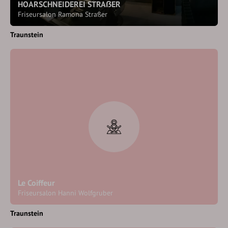
HOARSCHNEIDEREI STRAẞER
Friseursalon Ramona Straßer
Traunstein
Le Coiffeur
Friseursalon Hanni Wolfgruber
Traunstein