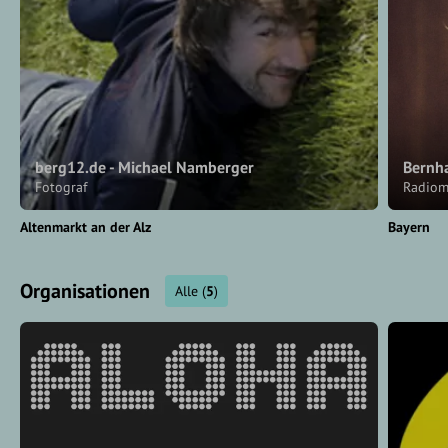
berg12.de - Michael Namberger
Bernh
Fotograf
Radiom
Altenmarkt an der Alz
Bayern
Organisationen
Alle
(
5
)