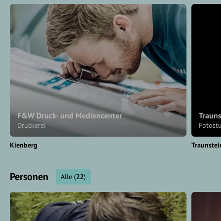
F&W Druck- und Mediencenter
Trauns
Druckerei
Fotostu
Kienberg
Traunstei
Personen
Alle
(
22
)