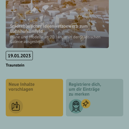
Städtebaulicher Ideenwettbewerb zum
Bahnhofsumfeld
Pläne und Modelle ab 20. Januar in der Städtischen
Galerie ausgestellt
19.01.2023
Traunstein
Neue Inhalte
Registriere dich,
vorschlagen
um dir Einträge
zu merken