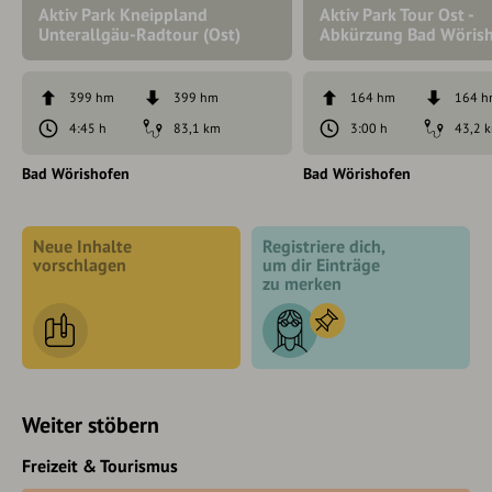
Aktiv Park Kneippland
Aktiv Park Tour Ost -
Unterallgäu-Radtour (Ost)
Abkürzung Bad Wöris
399 hm
399 hm
164 hm
164 
4:45 h
83,1 km
3:00 h
43,2 
Bad Wörishofen
Bad Wörishofen
Neue Inhalte
Registriere dich,
vorschlagen
um dir Einträge
zu merken
Weiter stöbern
Freizeit & Tourismus