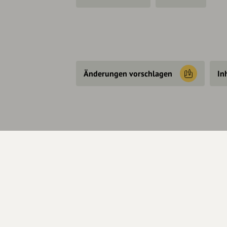
Änderungen vorschlagen
In
Über Uns
Se
Über hey.bayern
Kon