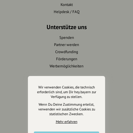
Kontakt
Helpdesk / FAQ
Unterstütze uns
Spenden
Partner werden
Crowdfunding
Förderungen
Werbemöglichkeiten
Rechtliches
Wir verwenden Cookies, die technisch
Impressum
erforderlich sind, um Dir hey.bayern zur
Verfügung zu stellen.
Datenschutz
Wenn Du Deine Zustimmung erteilst,
AGB
verwenden wir zusätzliche Cookies zu
Cookies zurücksetzen
statistischen Zwecken.
Mehr erfahren
Presse