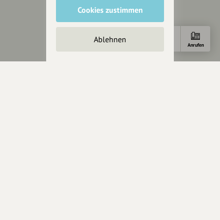
Cookies zustimmen
Mediakit
Presseanfragen
Presseberichte
Ablehnen
Anfahrt
Anrufen
Wir unterstützen Euch
Fotografie & mehr
Marketing
Design & Branding
Anakin Design
Unterstütze
unsere Plattform
hey.bayern ist ein Projekt von
uns für unsere Region und
für alle, die uns besuchen
wollen.