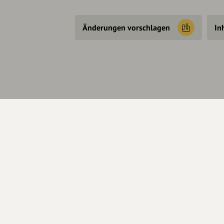
Änderungen vorschlagen
In
Über Uns
Se
Über hey.bayern
Kon
Story & Vision
Hel
Die Köpfe
Unterstützer