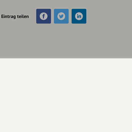
Eintrag teilen
Unterstütze
unsere Plattform
hey.bayern ist ein Projekt von
uns für unsere Region und
für alle, die uns besuchen