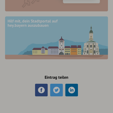
Hilf mit, dein Stadtportal auf
hey.bayern auszubauen
Eintrag teilen