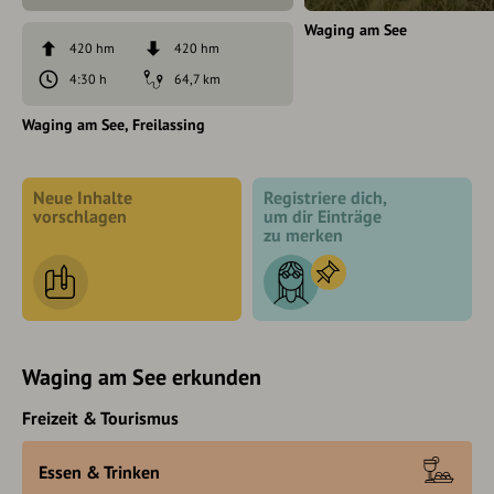
Waging am See
420 hm
420 hm
4:30 h
64,7 km
Waging am See
Freilassing
Neue Inhalte
Registriere dich,
vorschlagen
um dir Einträge
zu merken
Waging am See erkunden
Freizeit & Tourismus
Essen & Trinken