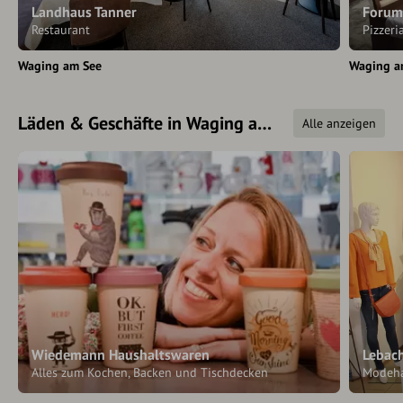
Landhaus Tanner
Forum
Restaurant
Pizzeri
Waging am See
Waging a
Läden & Geschäfte in Waging am See
Alle anzeigen
Wiedemann Haushaltswaren
Lebac
Alles zum Kochen, Backen und Tischdecken
Modeh