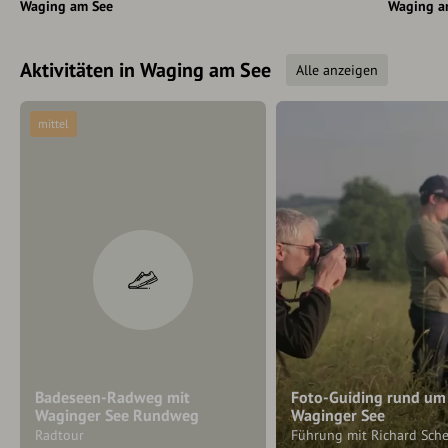
Waging am See
Waging a
Aktivitäten in Waging am See
Alle anzeigen
mittel
Badeseen-Radweg mit
Foto-Guiding rund um
Waginger See Rundweg
Waginger See
Radtour
Führung mit Richard Sch