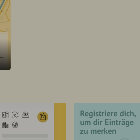
Registriere dich,
um dir Einträge
zu merken