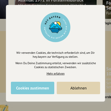
Fo
Mit dem digitalen Erinnerungsort (Website &
Se
App) wird an die Geschehnisse vom 5.9.1972
erinnert und den Opfern gedacht.
Fü
Fürstenfeldbruck
Wagi
Wir verwenden Cookies, die technisch erforderlich sind, um Dir
hey.bayern zur Verfügung zu stellen.
Wenn Du Deine Zustimmung erteilst, verwenden wir zusätzliche
Cookies zu statistischen Zwecken.
So
10
Mehr erfahren
Osterausstellung der Peters
ei
Holzwerkstatt
Sc
Osterausstellung
Sch
Cookies zustimmen
Ablehnen
Gars am Inn
Hersb