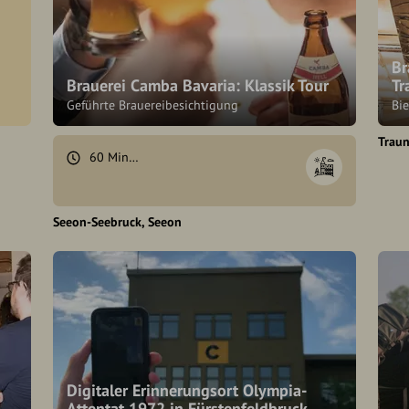
Br
Brauerei Camba Bavaria: Klassik Tour
Tr
Geführte Brauereibesichtigung
Bi
Traun
60 Minuten
Seeon-Seebruck
Seeon
Digitaler Erinnerungsort Olympia-
Attentat 1972 in Fürstenfeldbruck