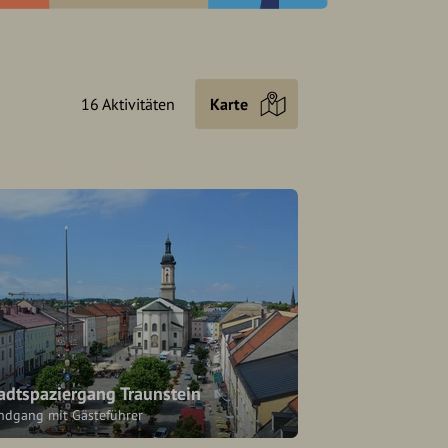
16 Aktivitäten
Karte
adtspaziergang Traunstein
ndgang mit Gästeführer