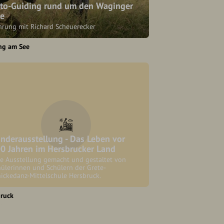
to-Guiding rund um den Waginger
e
hrung mit Richard Scheuerecker
ng am See
nderausstellung - Das Leben vor
0 Jahren im Hersbrucker Land
ne Ausstellung gemacht und gestaltet von
hülerinnen und Schülern der Grete-
ickedanz-Mittelschule Hersbruck.
ruck