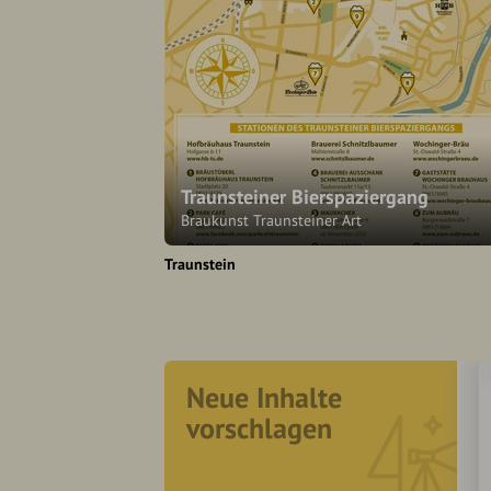
Traunsteiner Bierspaziergang
Brau­kunst Traun­stei­ner Art
Traunstein
Neue Inhalte
vorschlagen