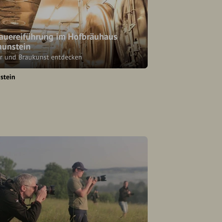
auereiführung im Hofbräuhaus
aunstein
er und Braukunst entdecken
stein