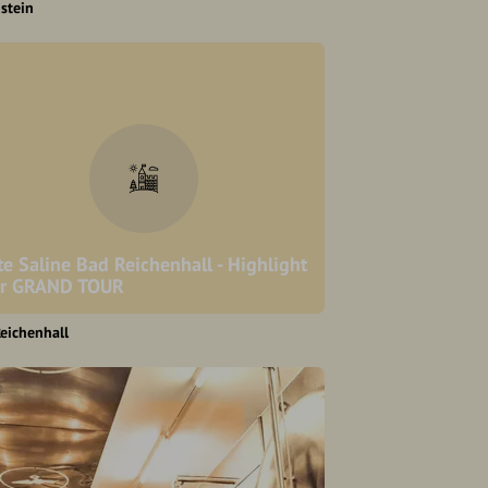
stein
te Saline Bad Reichenhall - Highlight
r GRAND TOUR
eichenhall