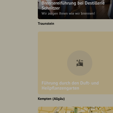
Brennereiführung bei Destillerie
Schnitzer
Wir zeigen Ihnen wie wir brennen!
Traunstein
Führung durch den Duft- und
Heilpflanzengarten
Kempten (Allgäu)