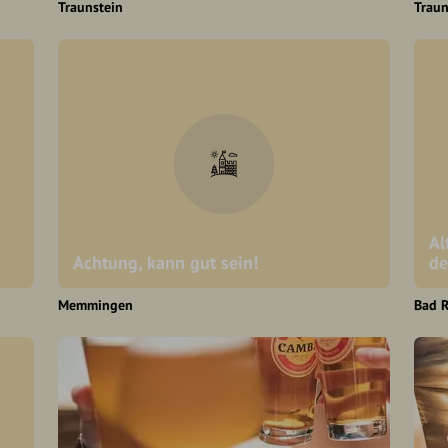
Traunstein
Traun
Al
Achtung, kann gut sein!
de
Memmingen
Bad R