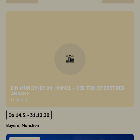
EIN MÜNCHNER IM HIMMEL – DER TOD IST ERST DER
ANFANG
Luja sog i
Do 14.5. - 31.12.30
Bayern
München