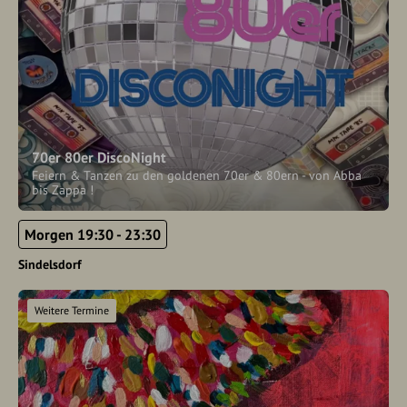
70er 80er DiscoNight
Feiern & Tanzen zu den goldenen 70er & 80ern - von Abba
bis Zappa !
Morgen 19:30 - 23:30
Sindelsdorf
Weitere Termine