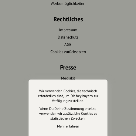
Werbemöglichkeiten
Rechtliches
Impressum
Datenschutz
AGB
Cookies zurücksetzen
Presse
Mediakit
Presseanfragen
Wir verwenden Cookies, die technisch
Presseberichte
erforderlich sind, um Dir hey.bayern zur
Verfügung zu stellen.
Wir unterstützen Euch
Wenn Du Deine Zustimmung erteilst,
verwenden wir zusätzliche Cookies zu
statistischen Zwecken.
Fotografie & mehr
Mehr erfahren
Marketing
Design & Branding