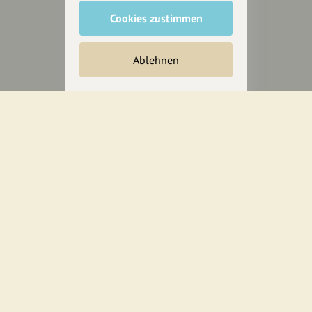
Anakin Design
Cookies zustimmen
Ablehnen
Unterstütze
unsere Plattform
hey.bayern ist ein Projekt von
uns für unsere Region und
für alle, die uns besuchen
wollen.
Inhalte vorschlagen
Jetzt unterstützen
Wir können leider keine
Spendenquittung ausstellen.