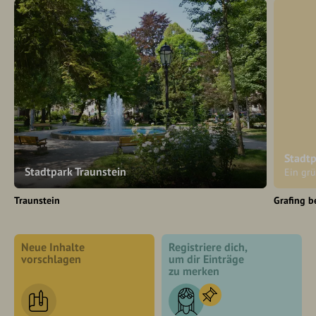
Stadtp
Stadtpark Traunstein
Ein grü
Traunstein
Grafing 
Neue Inhalte
Registriere dich,
vorschlagen
um dir Einträge
zu merken