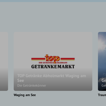
TOP Getränke Abholmarkt Waging am
See
Ge
Die Getränkekönner
Ge
Waging am See
Traun