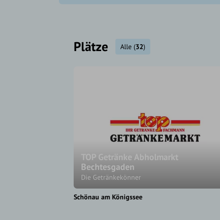
Plätze
Alle
(
32
)
TOP Getränke Abholmarkt
Bechtesgaden
Die Getränkekönner
Schönau am Königssee