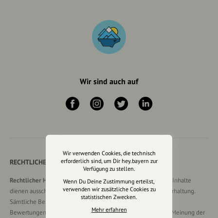
Wir sind auch auf
Wir verwenden Cookies, die technisch
erforderlich sind, um Dir hey.bayern zur
RECHTLICHER HINWEIS UND TRANSPARENZHINWEIS
Verfügung zu stellen.
Rechtlicher Hinweis:
Die auf dieser Website veröffentlichten Inhalte
Wenn Du Deine Zustimmung erteilst,
verwenden wir zusätzliche Cookies zu
dienen ausschließlich der allgemeinen Information und Unterhaltung.
statistischen Zwecken.
Sämtliche Beiträge, Gastartikel, Kommentare, Empfehlungen,
Mehr erfahren
Bewertungen oder Verlinkungen spiegeln ausschließlich die Meinung der