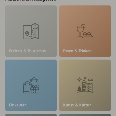
Freizeit & Tourismus
Essen & Trinken
Einkaufen
Kunst & Kultur