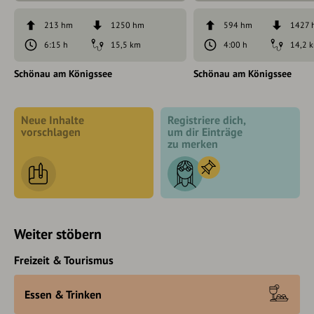
213 hm
1250 hm
594 hm
1427 
6:15 h
15,5 km
4:00 h
14,2 
Schönau am Königssee
Schönau am Königssee
Neue Inhalte
Registriere dich,
vorschlagen
um dir Einträge
zu merken
Weiter stöbern
Freizeit & Tourismus
Essen & Trinken