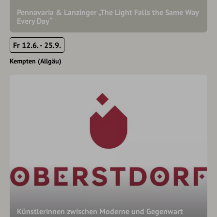
Pennavaria & Lanzinger „The Light Falls the Same Way
Every Day“
Fr 12.6. - 25.9.
Kempten (Allgäu)
Künstlerinnen zwischen Moderne und Gegenwart