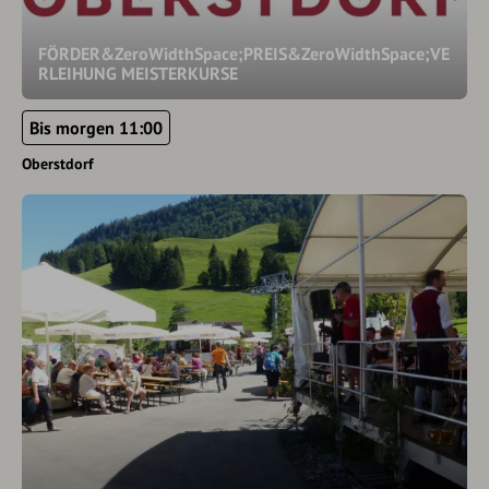
FÖRDER&ZeroWidthSpace;PREIS&ZeroWidthSpace;VE
RLEIHUNG MEISTERKURSE
Bis morgen 11:00
Oberstdorf