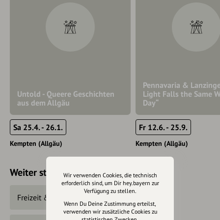
Pennavaria & Lanzinge
Untold - Queere Geschichten
Light Falls the Same 
aus dem Allgäu
Day“
Sa 25.4. - 26.1.
Fr 12.6. - 25.9.
Kempten (Allgäu)
Kempten (Allgäu)
Weiter stöbern
Wir verwenden Cookies, die technisch
erforderlich sind, um Dir hey.bayern zur
Verfügung zu stellen.
Freizeit & Tourismus
Unterhaltung
Wenn Du Deine Zustimmung erteilst,
verwenden wir zusätzliche Cookies zu
statistischen Zwecken.