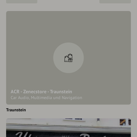
ACR - Zenecstore - Traunstein
Car Audio, Multimedia und Navigation
Traunstein