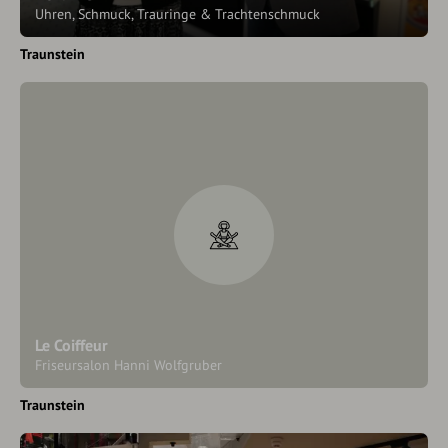
Uhren, Schmuck, Trauringe & Trachtenschmuck
Traunstein
Le Coiffeur
Friseursalon Hanni Wolfgruber
Traunstein