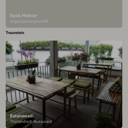
Optik Miehler
Augenoptikergeschäft
Traunstein
Ratanawadi
Thailändisch Restaurant