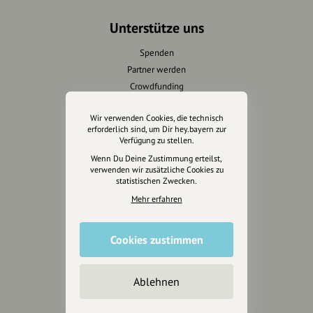
Unterstütze uns
Spenden
Partner werden
Crowdfunding
Förderungen
Wir verwenden Cookies, die technisch
Werbemöglichkeiten
erforderlich sind, um Dir hey.bayern zur
Verfügung zu stellen.
Rechtliches
Wenn Du Deine Zustimmung erteilst,
verwenden wir zusätzliche Cookies zu
Impressum
statistischen Zwecken.
Datenschutz
Mehr erfahren
AGB
Cookies zurücksetzen
Cookies zustimmen
Presse
Ablehnen
Mediakit
Presseanfragen