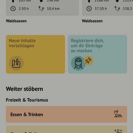
203 hm
196 hm
2166 hm
2329
2:30 h
10,4 km
37:20 h
138,3
Waldsassen
Waldsassen
Neue Inhalte
Registriere dich,
vorschlagen
um dir Einträge
zu merken
Weiter stöbern
Freizeit & Tourismus
Essen & Trinken