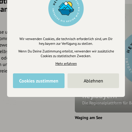
trat,
and,
sse unverbindlich und stehen
m Kommunalparlament wie
Wir verwenden Cookies, die technisch erforderlich sind, um Dir
hey.bayern zur Verfügung zu stellen.
 Gewerbeverband,
selbstverständlich auch
Wenn Du Deine Zustimmung erteilst, verwenden wir zusätzliche
Cookies zu statistischen Zwecken.
x oder anderen Lösungen
Mehr erfahren
en uns auf eure Anfrage und
freies Gesamtkonzept bieten.
Cookies zustimmen
Ablehnen
hey.bayern
Die Regionalplattform für 
Waging am See