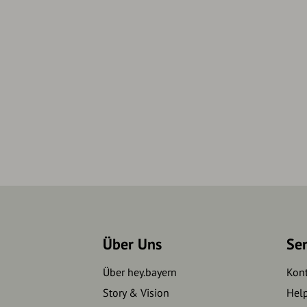
Über Uns
Se
Über hey.bayern
Kon
Story & Vision
Hel