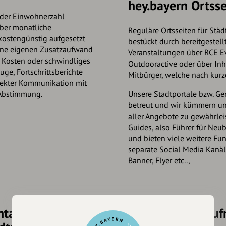
hey.bayern Ortsse
n der Einwohnerzahl
über monatliche
Reguläre Ortsseiten für St
kostengünstig aufgesetzt
bestückt durch bereitgestellt
ohne eigenen Zusatzaufwand
Veranstaltungen über RCE E
e Kosten oder schwindliges
Outdooractive oder über Inh
ge, Fortschrittsberichte
Mitbürger, welche nach kurze
rekter Kommunikation mit
 Abstimmung.
Unsere Stadtportale bzw. G
betreut und wir kümmern un
aller Angebote zu gewährleis
Guides, also Führer für Neubü
und bieten viele weitere Fun
separate Social Media Kanäle
Banner, Flyer etc..,
ntationen zur
Jetzt Kontakt au