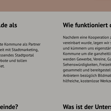
.de als
Wie funktioniert 
Nachdem eine Kooperation 
vereinbart wurde, legen wir
rste Kommune als Partner
und kümmern uns eigenstän
t mit Stadtmarketing,
Kommune um die ganzheitlic
ssendes Stadtportal
werden Gewerbe, Vereine, G
ebote und tollen
Sehenswürdigkeiten, Freizei
et.
gesammelt und bereitgestell
Anbietern bezüglich Bildmate
hilfreiche, kostenlose Werkz
einde?
Was ist der Unter