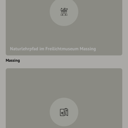
Naturlehrpfad im Freilichtmuseum Massing
Massing