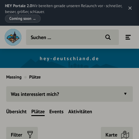
HEY Portale 2.0
Wir bereiten gerade unseren Relaunch vor - schneller,
besser, größer, schlauer.
Coming soon
→
hey-deutschland.de
Massing
Plätze
Was interessiert mich?
Übersicht
Plätze
Events
Aktivitäten
Filter
Karte