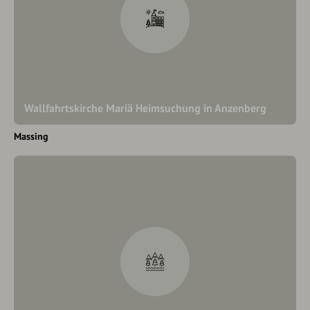
Wallfahrtskirche Mariä Heimsuchung in Anzenberg
Massing