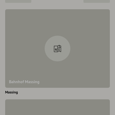
Bahnhof Massing
Massing