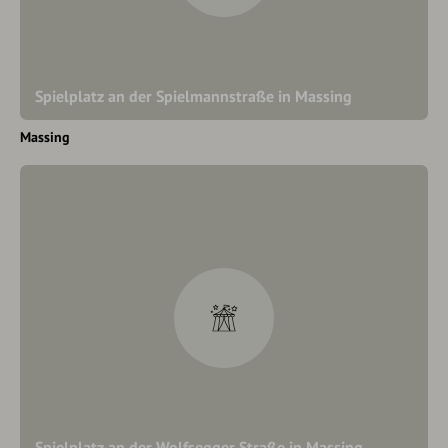
Spielplatz an der Spielmannstraße in Massing
Massing
Spielplatz an der Wolfsegger Straße in Massing