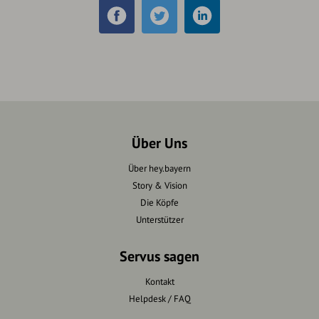
Über Uns
Über hey.bayern
Story & Vision
Die Köpfe
Unterstützer
Servus sagen
Kontakt
Helpdesk / FAQ