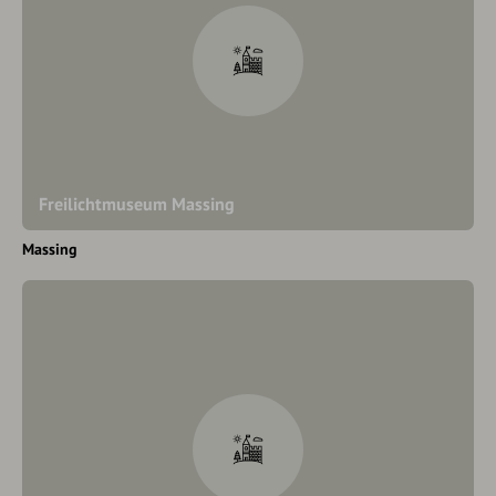
Freilichtmuseum Massing
Massing