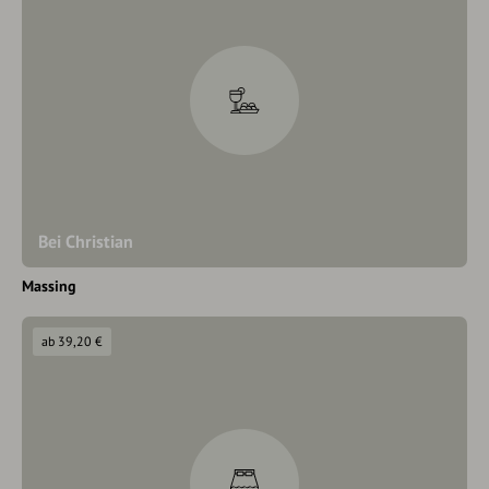
Bei Christian
Massing
ab 39,20 €