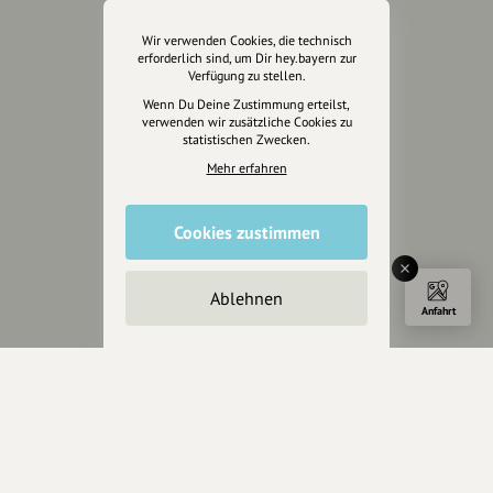
Kontakt
Wir verwenden Cookies, die technisch
Helpdesk / FAQ
erforderlich sind, um Dir hey.bayern zur
Verfügung zu stellen.
Unterstütze uns
Wenn Du Deine Zustimmung erteilst,
verwenden wir zusätzliche Cookies zu
Spenden
statistischen Zwecken.
Partner werden
Mehr erfahren
Crowdfunding
Förderungen
Cookies zustimmen
Werbemöglichkeiten
Rechtliches
Ablehnen
Anfahrt
Impressum
Datenschutz
AGB
Cookies zurücksetzen
Presse