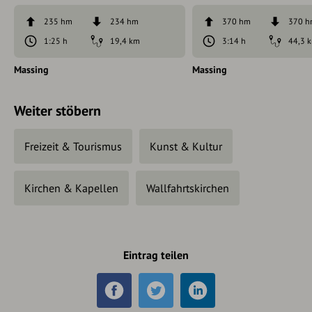
235 hm
234 hm
370 hm
370 
1:25 h
19,4 km
3:14 h
44,3 
Massing
Massing
Weiter stöbern
Freizeit & Tourismus
Kunst & Kultur
Kirchen & Kapellen
Wallfahrtskirchen
Eintrag teilen