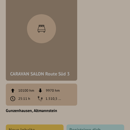
CARAVAN SALON Route Süd 3
10100 hm
9970 hm
25:11 h
1.510,5 km
Gunzenhausen
Altmannstein
Neue Inhalte
Registriere dich,