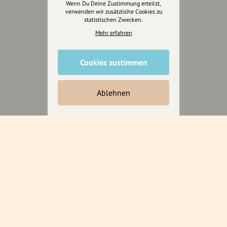
Wenn Du Deine Zustimmung erteilst,
verwenden wir zusätzliche Cookies zu
statistischen Zwecken.
hey.bayern ist ein Projekt von
Mehr erfahren
uns für unsere Region und
für alle, die uns besuchen
wollen.
Cookies zustimmen
Inhalte vorschlagen
Ablehnen
Jetzt unterstützen
Wir können leider keine
Spendenquittung ausstellen.