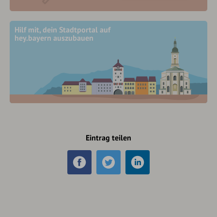
Hilf mit, dein Stadtportal auf
hey.bayern auszubauen
Eintrag teilen