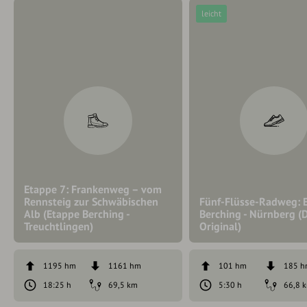
leicht
Etappe 7: Frankenweg – vom
Rennsteig zur Schwäbischen
Fünf-Flüsse-Radweg: 
Alb (Etappe Berching -
Berching - Nürnberg (
Treuchtlingen)
Original)
1195 hm
1161 hm
101 hm
185 
18:25 h
69,5 km
5:30 h
66,8 