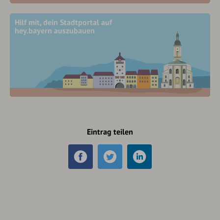
Hilf mit, dein Stadtportal auf
hey.bayern auszubauen
Eintrag teilen