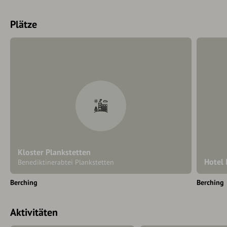
Plätze
Kloster Plankstetten
Hotel 
Benediktinerabtei Plankstetten
Berching
Berching
Aktivitäten