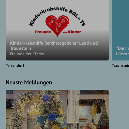
Kinderkrebshilfe Berchtesgadener Land und
Traunstein
"Die i
Freunde der Kinder
Hilfsor
Teisendorf
Traunstei
Neuste Meldungen