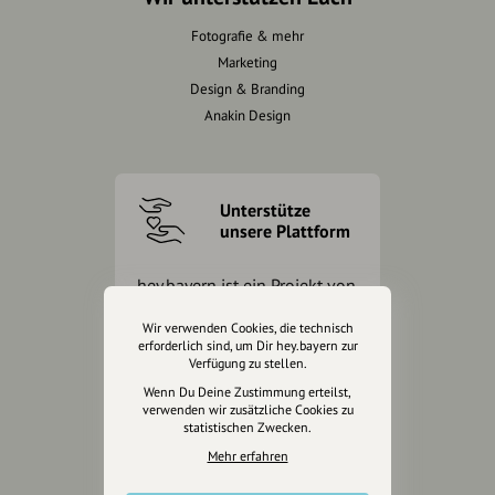
Fotografie & mehr
Marketing
Design & Branding
Anakin Design
Unterstütze
unsere Plattform
hey.bayern ist ein Projekt von
uns für unsere Region und
Wir verwenden Cookies, die technisch
für alle, die uns besuchen
erforderlich sind, um Dir hey.bayern zur
wollen.
Verfügung zu stellen.
Wenn Du Deine Zustimmung erteilst,
verwenden wir zusätzliche Cookies zu
Inhalte vorschlagen
statistischen Zwecken.
Mehr erfahren