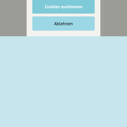
Jetzt unterstützen
Cookies zustimmen
Wir können leider keine
Spendenquittung ausstellen.
Ablehnen
Wir sind auch auf