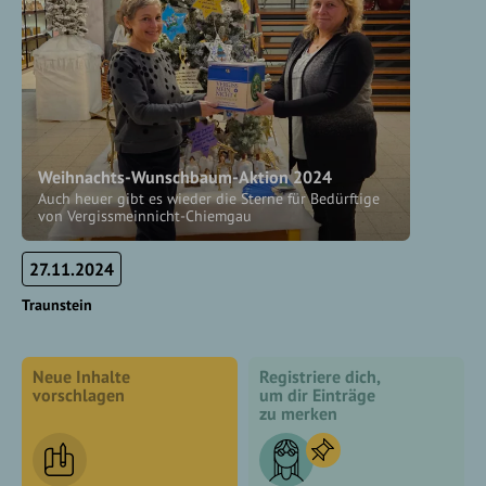
Weihnachts-Wunschbaum-Aktion 2024
Auch heuer gibt es wieder die Sterne für Bedürftige
von Vergissmeinnicht-Chiemgau
27.11.2024
Traunstein
Neue Inhalte
Registriere dich,
vorschlagen
um dir Einträge
zu merken