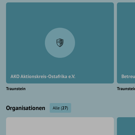
AKO Aktionskreis-Ostafrika e.V.
Betreu
Traunstein
Traunstei
Organisationen
Alle
(
27
)