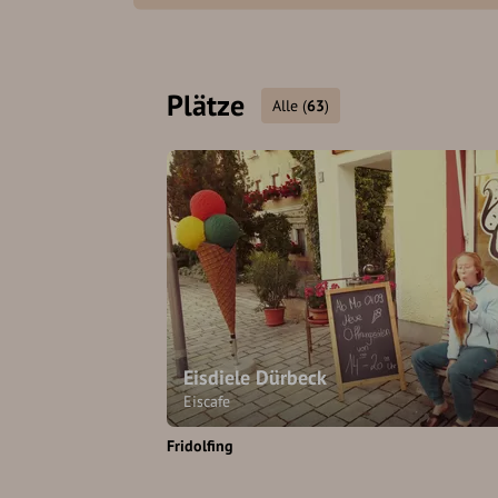
Plätze
Alle
(
63
)
Eisdiele Dürbeck
Eiscafe
Fridolfing