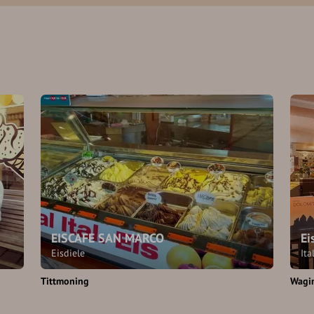
EISCAFE SAN MARCO
Ei
Eisdiele
Ita
Tittmoning
Wagi