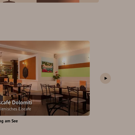
scafé Dolomiti
Eiscafe Roma
lienisches Eiscafe
ng am See
Burghausen