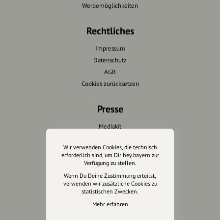
Werbemöglichkeiten
Rechtliches
Impressum
Datenschutz
AGB
Cookies zurücksetzen
Presse
Mediakit
Presseanfragen
Wir verwenden Cookies, die technisch
Presseberichte
erforderlich sind, um Dir hey.bayern zur
Verfügung zu stellen.
Wir unterstützen Euch
Wenn Du Deine Zustimmung erteilst,
verwenden wir zusätzliche Cookies zu
statistischen Zwecken.
Fotografie & mehr
Mehr erfahren
Marketing
Design & Branding