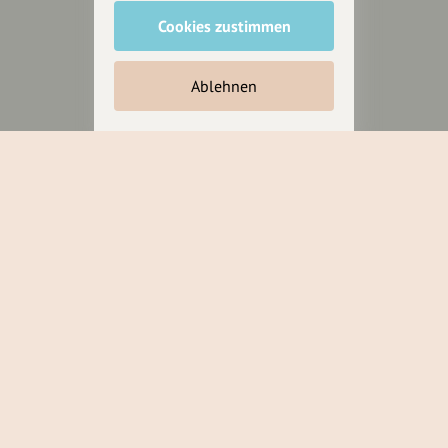
Anakin Design
Cookies zustimmen
Ablehnen
Unterstütze
unsere Plattform
hey.bayern ist ein Projekt von
uns für unsere Region und
für alle, die uns besuchen
wollen.
Inhalte vorschlagen
Jetzt unterstützen
Wir können leider keine
Spendenquittung ausstellen.