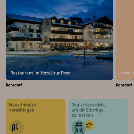
Restaurant im Hotel zur Post
Hotel 
Rohrdorf
Rohrdorf
Neue Inhalte
Registriere dich,
vorschlagen
um dir Einträge
zu merken