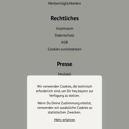
Werbemöglichkeiten
Rechtliches
Impressum
Datenschutz
AGB
Cookies zurücksetzen
Presse
Mediakit
Presseanfragen
Wir verwenden Cookies, die technisch
Presseberichte
erforderlich sind, um Dir hey.bayern zur
Verfügung zu stellen.
Wir unterstützen Euch
Wenn Du Deine Zustimmung erteilst,
verwenden wir zusätzliche Cookies zu
statistischen Zwecken.
Fotografie & mehr
Mehr erfahren
Marketing
Design & Branding