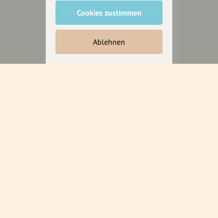
Anakin Design
Cookies zustimmen
Ablehnen
Unterstütze
unsere Plattform
hey.bayern ist ein Projekt von
uns für unsere Region und
für alle, die uns besuchen
wollen.
Inhalte vorschlagen
Jetzt unterstützen
Wir können leider keine
Spendenquittung ausstellen.