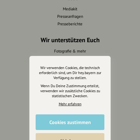
Mediakit
Presseanfragen
Presseberichte
Wir unterstützen Euch
Fotografie & mehr
Marketing
Design & Branding
Wir verwenden Cookies, die technisch
erforderlich sind, um Dir hey.bayern zur
Anakin Design
Verfügung zu stellen.
Wenn Du Deine Zustimmung erteilst,
verwenden wir zusätzliche Cookies zu
statistischen Zwecken.
Unterstütze
Mehr erfahren
unsere Plattform
hey.bayern ist ein Projekt von
Cookies zustimmen
uns für unsere Region und
für alle, die uns besuchen