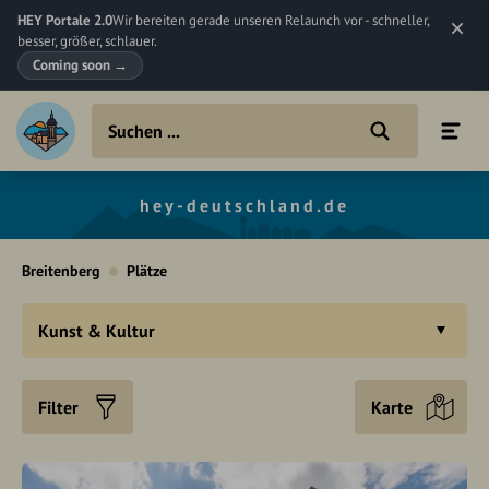
HEY Portale 2.0
Wir bereiten gerade unseren Relaunch vor - schneller,
besser, größer, schlauer.
Coming soon
→
hey-deutschland.de
Breitenberg
Plätze
Kunst & Kultur
Filter
Karte