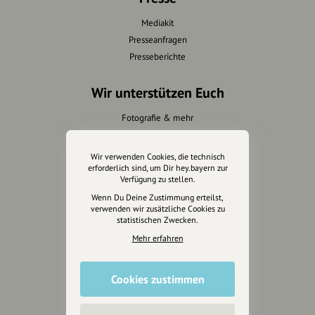
Mediakit
Presseanfragen
Presseberichte
Wir unterstützen Euch
Fotografie & mehr
Marketing
Design & Branding
Wir verwenden Cookies, die technisch
Anakin Design
erforderlich sind, um Dir hey.bayern zur
Verfügung zu stellen.
Wenn Du Deine Zustimmung erteilst,
verwenden wir zusätzliche Cookies zu
statistischen Zwecken.
Unterstütze
Mehr erfahren
unsere Plattform
hey.bayern ist ein Projekt von
Cookies zustimmen
uns für unsere Region und
für alle, die uns besuchen