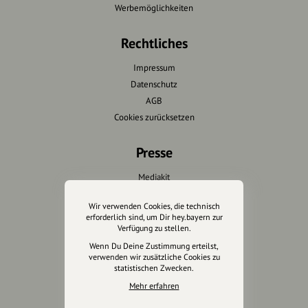
Werbemöglichkeiten
Rechtliches
Impressum
Datenschutz
AGB
Cookies zurücksetzen
Presse
Mediakit
Presseanfragen
Wir verwenden Cookies, die technisch
Presseberichte
erforderlich sind, um Dir hey.bayern zur
Verfügung zu stellen.
Wir unterstützen Euch
Wenn Du Deine Zustimmung erteilst,
verwenden wir zusätzliche Cookies zu
statistischen Zwecken.
Fotografie & mehr
Mehr erfahren
Marketing
Design & Branding