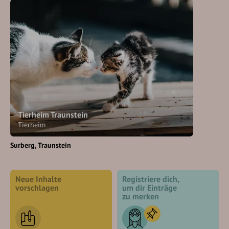
Tierheim Traunstein
Tierheim
Surberg
Traunstein
Neue Inhalte
Registriere dich,
vorschlagen
um dir Einträge
zu merken