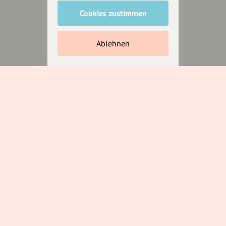
Anakin Design
Cookies zustimmen
Ablehnen
Unterstütze
unsere Plattform
hey.bayern ist ein Projekt von
uns für unsere Region und
für alle, die uns besuchen
wollen.
Inhalte vorschlagen
Jetzt unterstützen
Wir können leider keine
Spendenquittung ausstellen.