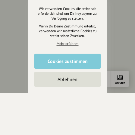
Über hey.bayern
Wir verwenden Cookies, die technisch
erforderlich sind, um Dir hey.bayern zur
Story & Vision
Verfügung zu stellen.
Die Köpfe
Wenn Du Deine Zustimmung erteilst,
Unterstützer
verwenden wir zusätzliche Cookies zu
statistischen Zwecken.
Servus sagen
Mehr erfahren
Kontakt
Cookies zustimmen
Helpdesk / FAQ
Unterstütze uns
Ablehnen
Anfahrt
E-Mail
Anrufen
Spenden
Partner werden
Crowdfunding
Förderungen
Werbemöglichkeiten
Rechtliches