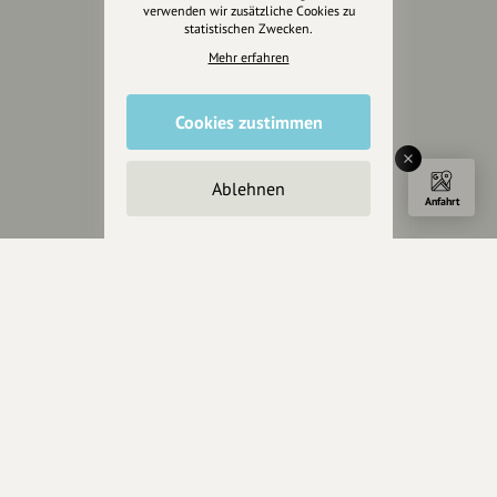
Partner werden
verwenden wir zusätzliche Cookies zu
statistischen Zwecken.
Crowdfunding
Mehr erfahren
Förderungen
Werbemöglichkeiten
Cookies zustimmen
Rechtliches
Impressum
Ablehnen
Anfahrt
Datenschutz
AGB
Cookies zurücksetzen
Presse
Mediakit
Presseanfragen
Presseberichte
Wir unterstützen Euch