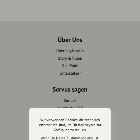
Über Uns
Über hey.bayern
Story & Vision
Die Köpfe
Unterstützer
Servus sagen
Kontakt
Helpdesk / FAQ
Wir verwenden Cookies, die technisch
Unterstütze uns
erforderlich sind, um Dir hey.bayern zur
Verfügung zu stellen.
Spenden
Wenn Du Deine Zustimmung erteilst,