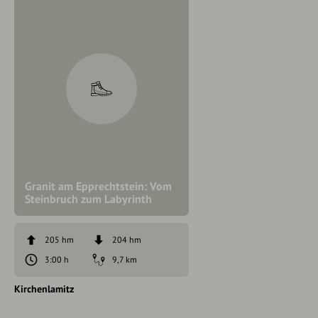
Granit am Epprechtstein: Vom
Steinbruch zum Labyrinth
205 hm
204 hm
3:00 h
9,7 km
Kirchenlamitz