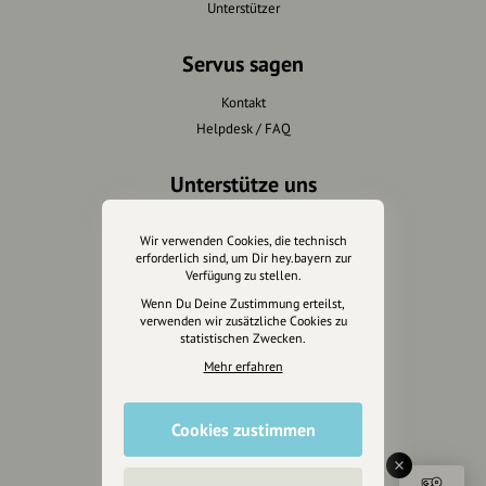
Unterstützer
Servus sagen
Kontakt
Helpdesk / FAQ
Unterstütze uns
Spenden
Wir verwenden Cookies, die technisch
Partner werden
erforderlich sind, um Dir hey.bayern zur
Crowdfunding
Verfügung zu stellen.
Förderungen
Wenn Du Deine Zustimmung erteilst,
verwenden wir zusätzliche Cookies zu
Werbemöglichkeiten
statistischen Zwecken.
Mehr erfahren
Rechtliches
Impressum
Cookies zustimmen
Datenschutz
AGB