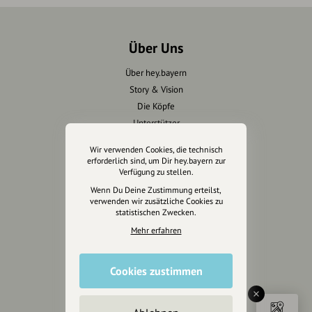
Über Uns
Über hey.bayern
Story & Vision
Die Köpfe
Unterstützer
Wir verwenden Cookies, die technisch
Servus sagen
erforderlich sind, um Dir hey.bayern zur
Verfügung zu stellen.
Kontakt
Wenn Du Deine Zustimmung erteilst,
Helpdesk / FAQ
verwenden wir zusätzliche Cookies zu
statistischen Zwecken.
Mehr erfahren
Unterstütze uns
Spenden
Cookies zustimmen
Partner werden
Crowdfunding
Förderungen