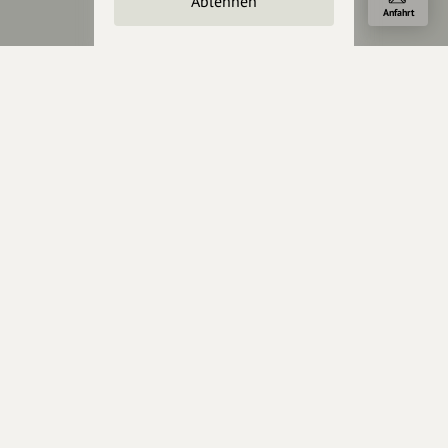
Ablehnen
Anfahrt
Werbemöglichkeiten
Rechtliches
Impressum
Datenschutz
AGB
Cookies zurücksetzen
Presse
Mediakit
Presseanfragen
Presseberichte
Wir unterstützen Euch
Fotografie & mehr
Marketing