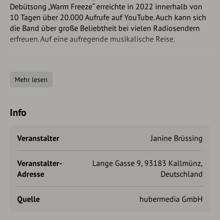
Debütsong „Warm Freeze“ erreichte in 2022 innerhalb von
10 Tagen über 20.000 Aufrufe auf YouTube. Auch kann sich
die Band über große Beliebtheit bei vielen Radiosendern
erfreuen. Auf eine aufregende musikalische Reise.
Mehr lesen
Weitere Infos unter: https://manoandgregor.com/
Info
Veranstalter
Janine Brüssing
Veranstalter-
Lange Gasse 9, 93183 Kallmünz,
Der Eintritt ist frei. Großzügige Spenden in den Hut sind
Adresse
Deutschland
willkommen.
Quelle
hubermedia GmbH