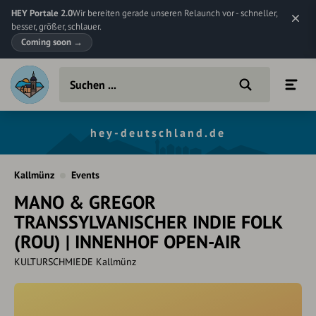
HEY Portale 2.0
Wir bereiten gerade unseren Relaunch vor - schneller,
besser, größer, schlauer.
Coming soon
→
hey-deutschland.de
Kallmünz
Events
MANO & GREGOR
TRANSSYLVANISCHER INDIE FOLK
(ROU) | INNENHOF OPEN-AIR
KULTURSCHMIEDE Kallmünz