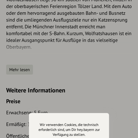
der oberbayerischen Ferienregion Tölzer Land. Mit dem Auto
oder dem hervorragend ausgebauten Bahn- und Busnetz
sind die umliegenden Ausflugsziele nur ein Katzensprung
entfernt. Die Münchner Innenstadt erreicht man
komfortabel mit der S-Bahn. Kurzum, Wolfratshausen ist ein
idealer Ausgangspunkt für Ausflüge in das vielseitige
Oberbayern.
Mit dem PKW:
Mehr lesen
Autobahn A 95: München - Garmisch. Ausfahrt
Wolfratshausen
Autobahn A 8: München - Salzburg. Ausfahrt Sauerlach B
Weitere Informationen
11: München - Wolfratshausen - Mittenwald - Innsbruck
Preise
Erwachsene: 5 Euro
Ermäßigt: 3 Euro
Wir verwenden Cookies, die technisch
erforderlich sind, um Dir hey.bayern zur
Verfügung zu stellen.
Öffentliche Führungen: 5 Euro p.P.