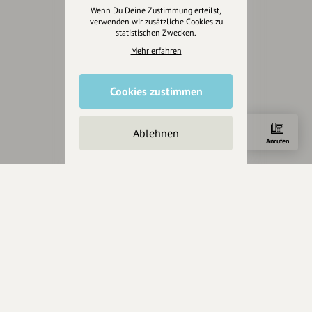
Wenn Du Deine Zustimmung erteilst,
verwenden wir zusätzliche Cookies zu
statistischen Zwecken.
Mehr erfahren
Eintrag teilen
Cookies zustimmen
Ablehnen
Änderungen vorschlagen
Anfahrt
E-Mail
Anrufen
Inhaberschaft beantragen
Über Uns