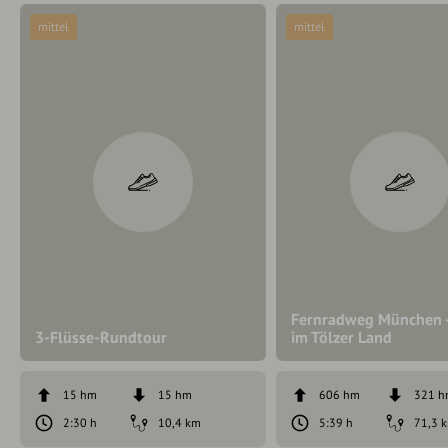
mittel
mittel
Fernradweg München -
3-Flüsse-Rundtour
im Tölzer Land
15 hm
15 hm
606 hm
321 
2:30 h
10,4 km
5:39 h
71,3 