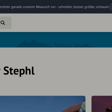
ereiten gerade unseren Relaunch vor - schneller, besser, größer, schlauer.
 Stephl