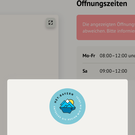
Öffnungszeiten
Die angezeigten Öffnung
abweichen. Bitte informier
Mo-Fr
08:00–12:00 un
Sa
09:00–12:00