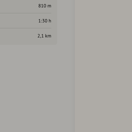
810 m
1:30 h
2,1 km